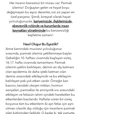
Her insanın benzersiz bir imzası var: Parmak
izleriniz! Doğuştan gelen ve hayat boyu
değişmeyen bu eşsiz desenler, sizi siz yapan en
özel parçanız. Şimdi, bireysel olarak hayat
yolculuğunuzda,
kariyerinizde, ilişkilerinizde,
ebeveynlik rolünde ve kurumlarda insan
kaynakları yönetiminde
bu benzersizliği
keşfetme zamanı!
Nasıl Oluşur Bu Eşsizlik?
Anne karnındaki mucizevi yolculuğunuz
sırasında, parmak izleriniz şekillenmeye başlar.
Gebeliğin 10. haftası civarında başlayan süreç
16-17. hafta civarında tamamlanır. Parmak
izlerinin şeklini belirleyen, derinin en dış katmanı
olan epidermis ile daha içteki katman olan
dermis arasındaki etkileşimdir ve bu etkileşimi
belirleyen pek çok etken vardır. Örneğin kan
basıncı, kandaki oksijen miktarı, hormon
seviyeleri, parmaklar ile amniyotik sıvı arasındaki
etkileşim ve fetüsün rahim içindeki hareketleri bu
etkenlerden bazılarıdır. Haftalar süren bir süreç
boyunca tüm bu etkenlerin iki ayrı fetüs için aynı
olması olasılık dışı olduğu için insanların parmak
izleri birbirinden farklıdır. O kadar ki, tek yumurta