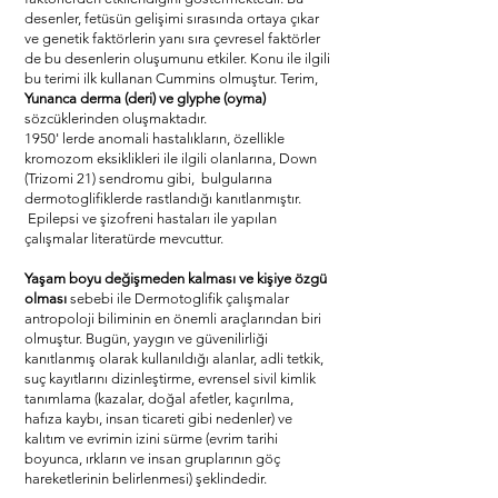
desenler, fetüsün gelişimi sırasında ortaya çıkar
ve genetik faktörlerin yanı sıra çevresel faktörler
de bu desenlerin oluşumunu etkiler. Konu ile ilgili
bu terimi ilk kullanan Cummins olmuştur. Terim,
Yunanca derma (deri) ve glyphe (oyma)
sözcüklerinden oluşmaktadır.
1950' lerde anomali hastalıkların, özellikle
kromozom eksiklikleri ile ilgili olanlarına, Down
(Trizomi 21) sendromu gibi, bulgularına
dermotoglifiklerde rastlandığı kanıtlanmıştır.
Epilepsi ve şizofreni hastaları ile yapılan
çalışmalar literatürde mevcuttur.
Yaşam boyu değişmeden kalması ve kişiye özgü
olması
sebebi ile Dermotoglifik çalışmalar
antropoloji biliminin en önemli araçlarından biri
olmuştur. Bugün, yaygın ve güvenilirliği
kanıtlanmış olarak kullanıldığı alanlar, adli tetkik,
suç kayıtlarını dizinleştirme, evrensel sivil kimlik
tanımlama (kazalar, doğal afetler, kaçırılma,
hafıza kaybı, insan ticareti gibi nedenler) ve
kalıtım ve evrimin izini sürme (evrim tarihi
boyunca, ırkların ve insan gruplarının göç
hareketlerinin belirlenmesi) şeklindedir.