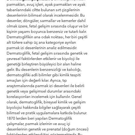
parmakları, avuç içleri, ayak parmakları ve ayak
tabanlarındaki ciltte bulunan sırt çizgilerinin
desenlerinin bilimsel olarak incelenmesidir. Bu
desenler, döngüler, sarmallar ve kemerler dahil
olmak üzere, fetal gelişim sırasında oluşur ve bir
kişinin yaşamı boyunca benzersiz ve tutarlı kalır.
Dermatoglifikin ana odak noktası, her biri çeşitli
alt türlere sahip üç ana kategoriye ayrılan
parmak izi desenlerinin analiz edilmesidir.
Dermatoglifik, fetal gelişim sırasında genetik ve
çevresel faktörlerden etkilenir ve biyoloji ile
genetiği birleştiren büyüleyici bir alan haline
gelir. Bu desenlerin benzersizliği ve kalıcılığı,
dermatoglifiki adli bilimler gibi kimlik tespiti
amaçları için değerli kılar. Ayrıca, tıp
araştırmalarında parmak izi desenleri ile belirli
genetik veya gelişimsel durumlar arasındaki
korelasyonları incelemek için kullanılır. Genel
olarak, dermatoglifik, bireysel kimlik ve gelişim
biyolojisi hakkında bilgiler sağlayarak çeşitli
bilimsel ve pratik uygulamalara katkıda bulunur.
1870 lerden beri yapılan Dermatoglifik
çalışmalar, parmak izlerinin ve avuç içi
desenlerinin genetik ve prenatal (doğum öncesi)
faktörlerden etkilendiğini göstermektedir. Bu