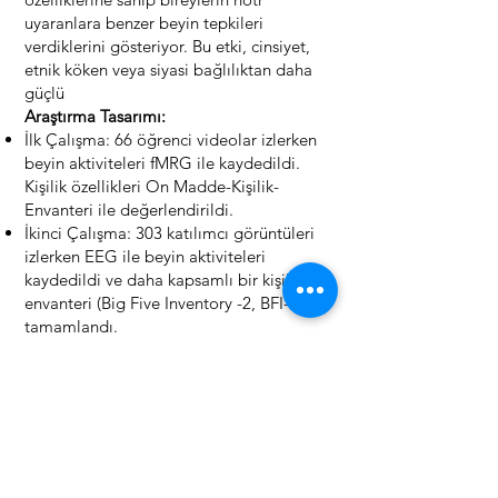
uyaranlara benzer beyin tepkileri
verdiklerini gösteriyor. Bu etki, cinsiyet,
etnik köken veya siyasi bağlılıktan daha
güçlü
Araştırma Tasarımı:
İlk Çalışma: 66 öğrenci videolar izlerken
beyin aktiviteleri fMRG ile kaydedildi.
Kişilik özellikleri On Madde-Kişilik-
Envanteri ile değerlendirildi.
İkinci Çalışma: 303 katılımcı görüntüleri
izlerken EEG ile beyin aktiviteleri
kaydedildi ve daha kapsamlı bir kişilik
envanteri (Big Five Inventory -2, BFI-2)
tamamlandı.
Çarpıcı Sonuçlar:
Kişilik benzerliği arttıkça, beyin
yanıtlarının da daha benzer olduğu
gözlemlendi. Bu benzerlik, cinsiyet, etnik
köken, yaş ve siyasi ideolojideki
farklılıklar göz önünde
bulundurulduğunda bile devam etti.